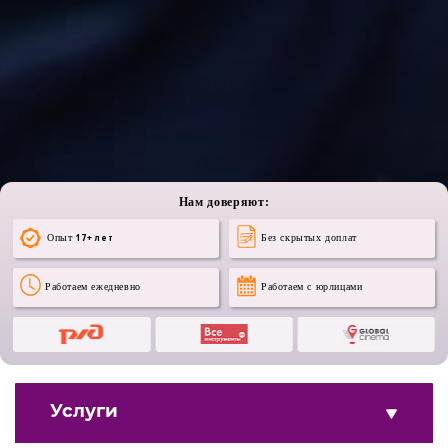
Нам доверяют:
Опыт
17+ лет
Без скрытых доплат
Работаем ежедневно
Работаем с юрлицами
Услуги