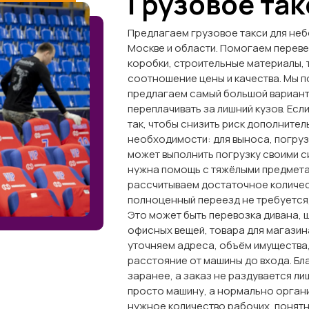
Грузовое так
Предлагаем грузовое такси для неб
Москве и области. Помогаем переве
коробки, строительные материалы, 
соотношение цены и качества. Мы п
предлагаем самый большой вариант
переплачивать за лишний кузов. Ес
так, чтобы снизить риск дополнител
необходимости: для выноса, погрузк
может выполнить погрузку своими с
нужна помощь с тяжёлыми предмета
рассчитываем достаточное количест
полноценный переезд не требуется,
Это может быть перевозка дивана, 
офисных вещей, товара для магазин
уточняем адреса, объём имущества,
расстояние от машины до входа. Бл
заранее, а заказ не раздувается ли
просто машину, а нормально орган
нужное количество рабочих, понят