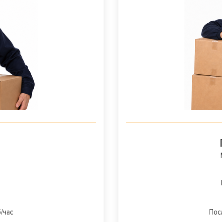
/час
Пос