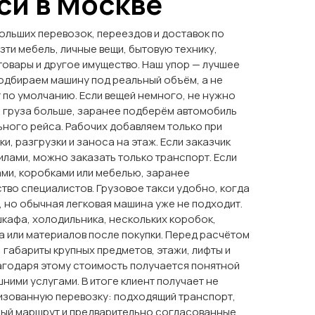
си в Москве
ольших перевозок, переездов и доставок по
зти мебель, личные вещи, бытовую технику,
товары и другое имущество. Наш упор — лучшее
одбираем машину под реальный объём, а не
 по умолчанию. Если вещей немного, не нужно
ли груза больше, заранее подберём автомобиль
ьного рейса. Рабочих добавляем только при
и, разгрузки и заноса на этаж. Если заказчик
илами, можно заказать только транспорт. Если
ми, коробками или мебелью, заранее
во специалистов. Грузовое такси удобно, когда
 но обычная легковая машина уже не подходит.
шкафа, холодильника, нескольких коробок,
а или материалов после покупки. Перед расчётом
 габариты крупных предметов, этажи, лифты и
агодаря этому стоимость получается понятной
шними услугами. В итоге клиент получает не
изованную перевозку: подходящий транспорт,
ный маршрут и предварительно согласованные