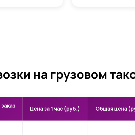
озки на грузовом так
 заказ
Цена за 1 час (руб.)
Общая цена (р
)