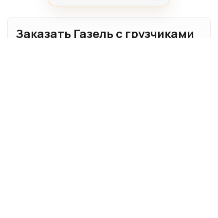
Заказать Газель с грузчиками
в Москве
Газель подходит для квартирных и дачных
переездов, доставки мебели, бытовой техники,
коробок, строительных материалов и небольших
коммерческих грузов. Машину можно заказать
отдельно либо вместе с грузчиками, упаковкой,
разборкой мебели и подъёмом имущества на этаж.
Какую Газель выбрать
Автомобиль подбираем по фактическому объёму и
габаритам груза:
Стандартная Газель
— для коробок, бытовой
техники, кресел, небольшого количества мебели
и личных вещей;
Удлинённая Газель
— для диванов, шкафов,