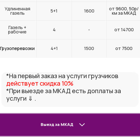
Удлиненная
от 9600, 50р/
5+1
1600
газель
км за МКАД
Газель +
4
-
от 14700
рабочие
Грузоперевозки
4+1
1500
от 7500
*На первый заказ на услуги грузчиков
действует скидка 10%
*При выезде за МКАД есть доплаты за
услуги ⇓ .
Выезд за МКАД